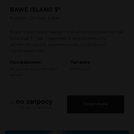
BAWE ISLAND 5*
Курорт: Остров Баве
Bawe Island представляет собой воплощение чистой
роскоши 5*, где уединение и эксклюзивность
являются частью экзотического островного
гостеприимства.
Проживание:
Питание:
за двоих человек на 7
завтраки
ночей
по запросу
от
Подробнее
*за двух человек