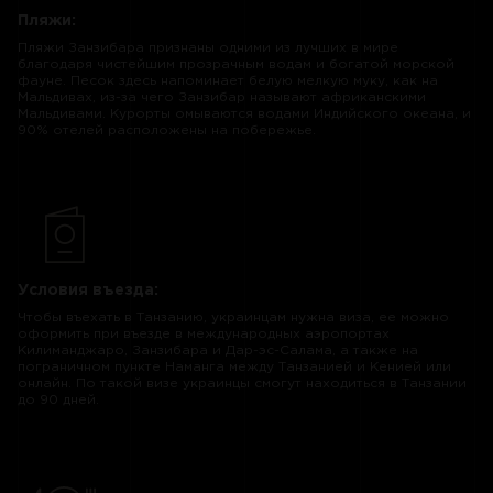
Пляжи:
Пляжи Занзибара признаны одними из лучших в мире
благодаря чистейшим прозрачным водам и богатой морской
фауне. Песок здесь напоминает белую мелкую муку, как на
Мальдивах, из-за чего Занзибар называют африканскими
Мальдивами. Курорты омываются водами Индийского океана, и
90% отелей расположены на побережье.
Условия въезда:
Чтобы въехать в Танзанию, украинцам нужна виза, ее можно
оформить при въезде в международных аэропортах
Килиманджаро, Занзибара и Дар-эс-Салама, а также на
пограничном пункте Наманга между Танзанией и Кенией или
онлайн. По такой визе украинцы смогут находиться в Танзании
до 90 дней.