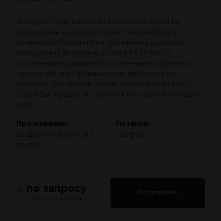
Экокурорт Zuri выполнен в стиле хай-дизайн и
расположен на лучшем пляже Танзанийского
архипелага. Пройдите по тропинкам в джунглях,
освещенных фонарями, к одной из 56 вилл с
соломенными крышами, построенными группами и
напоминающими традиционную африканскую
деревню. Это первый дизайн-отель на Занзибаре.
Отель Zuri предлагает экологичность в стиле афро-
шик.
Проживание:
Питание:
за двоих человек на 7
завтраки
ночей
по запросу
от
Подробнее
*за двух человек