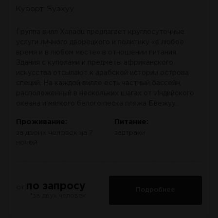
Курорт: Буэхуу
Группа вилл Xanadu предлагает круглосуточные
услуги личного дворецкого и политику «в любое
время и в любом месте» в отношении питания.
Здания с куполами и предметы африканского
искусства отсылают к арабской истории острова
специй. На каждой вилле есть частный бассейн,
расположенный в нескольких шагах от Индийского
океана и мягкого белого песка пляжа Бвежуу.
Проживание:
Питание:
за двоих человек на 7
завтраки
ночей
по запросу
от
Подробнее
*за двух человек