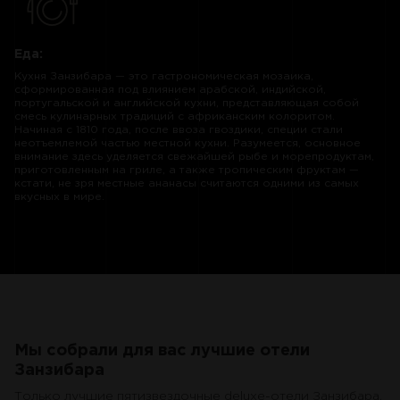
Еда:
Кухня Занзибара — это гастрономическая мозаика,
сформированная под влиянием арабской, индийской,
португальской и английской кухни, представляющая собой
смесь кулинарных традиций с африканским колоритом.
Начиная с 1810 года, после ввоза гвоздики, специи стали
неотъемлемой частью местной кухни. Разумеется, основное
внимание здесь уделяется свежайшей рыбе и морепродуктам,
приготовленным на гриле, а также тропическим фруктам —
кстати, не зря местные ананасы считаются одними из самых
вкусных в мире.
Мы собрали для вас лучшие отели
Занзибара
Только лучшие пятизвездочные deluxe-отели Занзибара.