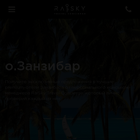
о.Занзибар
Получите эксклюзивные предложения в лучшие
premium-отели Занзибара от персонального консьерж-
менеджера RaiSky Travel Concierge, который лично
проверил каждый из них