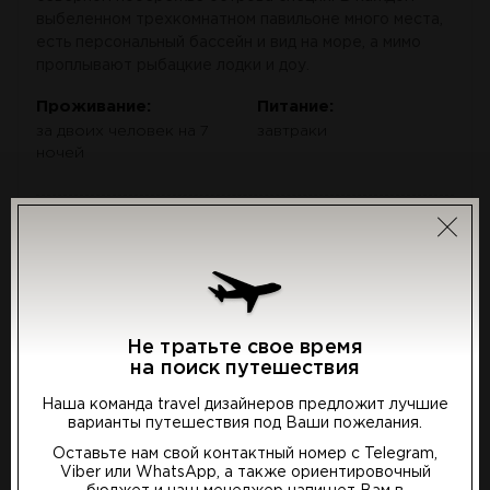
выбеленном трехкомнатном павильоне много места,
есть персональный бассейн и вид на море, а мимо
проплывают рыбацкие лодки и доу.
Проживание:
Питание:
за двоих человек на 7
завтраки
ночей
по запросу
от
Подробнее
*за двух человек
Не тратьте свое время
на поиск путешествия
Наша команда travel дизайнеров предложит лучшие
варианты путешествия под Ваши пожелания.
Выберите предпочтительный язык
Оставьте нам свой контактный номер с Telegram,
Viber или WhatsApp, а также ориентировочный