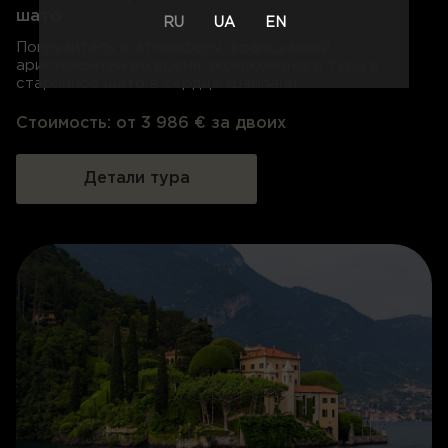
шато
RU
UA
EN
Погрузитесь в атмосферу французской
аристократии во время эксклюзивного тура в
старинное шато в сердце Шампани.
Стоимость:
от 3 986 € за двоих
Детали тура