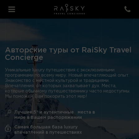
Авторские туры от RaiSky Travel
Concierge
Уникальные luxury путешествия с эксклюзивными
программами по всему миру. Новый впечатляющий опыт.
Знакомство с местной культурой и традициями.
Впечатления, от которых захватывает дух. Места,
которые обычному путешественнику часто недоступны.
Мы поможем Вам покорить этот мир!
Лучшие 5* и аутентичные места в
мире в Вашем распоряжении
Самая большая база luxury
впечатлений в путешествиях