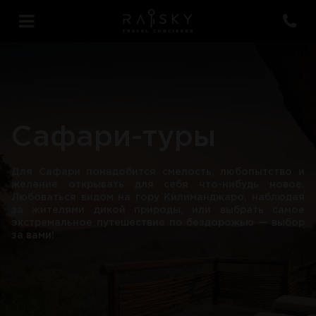
Сафари-туры
Для Сафари понадобится смелость, любопытство и
желание открывать для себя что-нибудь новое.
Любоваться видом на гору Килиманджаро, наблюдая
за жителями дикой природы, или выбрать самое
экстремальное путешествие по бездорожью — выбор
за вами!