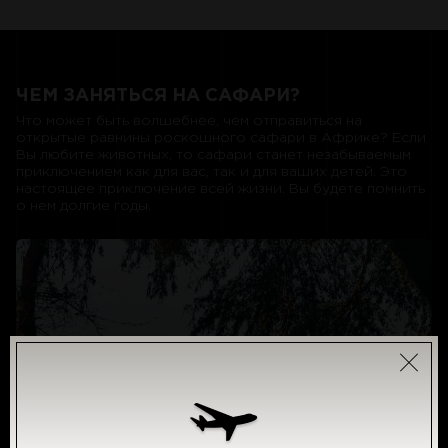
ЧЕМ ЗАНЯТЬСЯ НА САФАРИ?
Что может быть волшебнее, чем отправиться на
открытые равнины роскошного сафари в Африке? Если
Вы любите животных, то сафари станет незабываемым
приключением как для вас, так и для ваших детей. Это
настоящее приключение всей жизни. Вы будете помнить
о нем долгие годы.