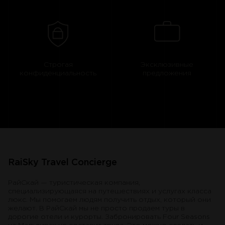
Строгая
Эксклюзивные
конфиденциальность
предложения
RaiSky Travel Concierge
РайСкай — туристическая компания,
специализирующаяся на путешествиях и услугах класса
люкс. Мы помогаем людям получить отдых, который они
желают. В РайСкай мы не просто продаем туры в
дорогие отели и курорты. Забронировать Four Seasons