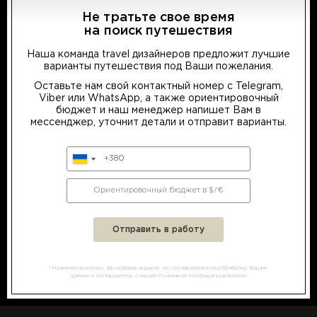
Не тратьте свое время
на поиск путешествия
Наша команда travel дизайнеров предложит лучшие
варианты путешествия под Ваши пожелания.
Выберите предпочтительный язык
Оставьте нам свой контактный номер с Telegram,
Viber или WhatsApp, а также ориентировочный
бюджет и наш менеджер напишет Вам в
мессенджер, уточнит детали и отправит варианты.
RU
UA
EN
УВИДЕТЬ СВОИМИ ГЛАЗАМИ BIG 5
Большая Африканская Пятерка, которая и есть
символом Африки. Это пять африканских животных,
которых все хотят обязательно увидеть во время
сафари: слон, лев, леопард, африканский буйвол и
носорог.
*Нажимая на кнопку, Вы подтверждаете, что соглашаетесь на обработку Ваших
данных и соглашаетесь с нашей Политикой Конфиденциальности