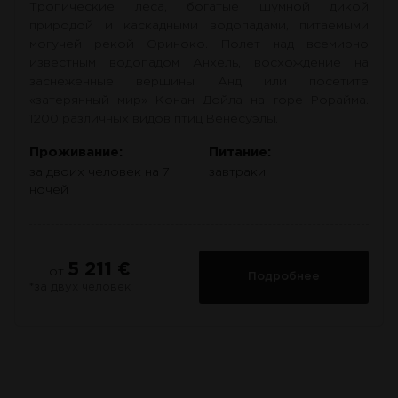
Тропические леса, богатые шумной дикой
природой и каскадными водопадами, питаемыми
могучей рекой Ориноко. Полет над всемирно
известным водопадом Анхель, восхождение на
заснеженные вершины Анд или посетите
«затерянный мир» Конан Дойла на горе Рорайма.
1200 различных видов птиц Венесуэлы.
Проживание:
Питание:
за двоих человек на 7
завтраки
ночей
5 211 €
от
Подробнее
*за двух человек