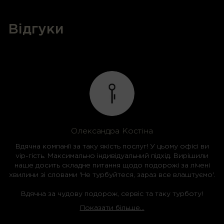
Відгуки
Олександра Костіна
Вдячна компанії за таку якість послуг! У цьому офісі ви
vip-гість. Максимально індивідуальний підхід. Вирішили
наше досить складне питання щодо подорожі за лічені
хвилини зі словами 'Не турбуйтеся, зараз все влаштуємо'.
Вдячна за чудову подорож, сервіс та таку турботу!
Обов'язково звернуся ще!
Показати більше...