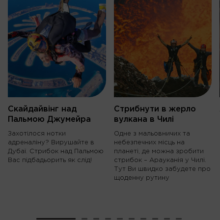
Скайдайвінг над
Стрибнути в жерло
Пальмою Джумейра
вулкана в Чилі
Захотілося нотки
Одне з мальовничих та
адреналіну? Вирушайте в
небезпечних місць на
Дубаї. Стрибок над Пальмою
планеті, де можна зробити
Вас підбадьорить як слід!
стрибок – Арауканія у Чилі.
Тут Ви швидко забудете про
щоденну рутину