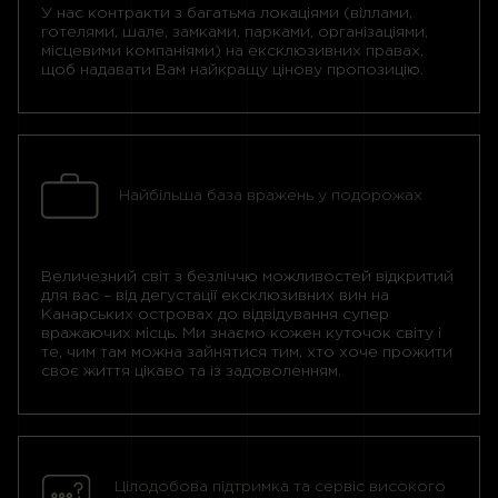
У нас контракти з багатьма локаціями (віллами,
готелями, шале, замками, парками, організаціями,
місцевими компаніями) на ексклюзивних правах,
щоб надавати Вам найкращу цінову пропозицію.
Найбільша база вражень у подорожах
Величезний світ з безліччю можливостей відкритий
для вас – від дегустації ексклюзивних вин на
Канарських островах до відвідування супер
вражаючих місць. Ми знаємо кожен куточок світу і
те, чим там можна зайнятися тим, хто хоче прожити
своє життя цікаво та із задоволенням.
Цілодобова підтримка та сервіс високого