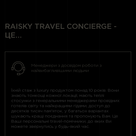
RAISKY TRAVEL CONCIERGE -
ЦЕ...
Менеджери з досвідом роботи з
найвибагливішими людьми
Їхній стаж з luxury продуктом понад 10 років. Вони
знають тонкощі кожної локації, мають теплі
стосунки з генеральними менеджерами провідних
готелів світу та найкращими гідами, доступ до
десятків тисяч пам'яток, у багатьох варіантах
шукають кращі поєднання та пропонують Вам. Це
Ваші персональні travel-помічники, до яких Ви
можете звернутись у будь-який час.