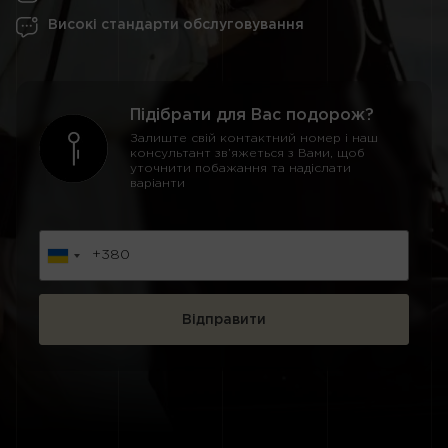
Високі стандарти обслуговування
Підібрати для Вас подорож?
Залиште свій контактний номер і наш
консультант зв’яжеться з Вами, щоб
уточнити побажання та надіслати
варіанти