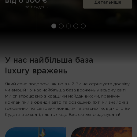
від 6 500 €
від 5 211 €
за запитом
за запитом
за запитом
Детальніше
Детальніше
Детальніше
Детальніше
Детальніше
за 11 ночей
за тиждень
8 днів
9 днів
4 дні
У нас найбільша база
luxury вражень
Який сенс подорожі, якщо в ній Ви не отримуєте досвіду
чи емоцій? У нас найбільша база вражень у всьому світі.
Ми співпрацюємо з кращими майданчиками, преміум-
компаніями з оренди авто та розкішних яхт, ми знайомі з
головними по світовим локаціям та знаємо те, від чого Ви
будете в захваті, навіть якщо Вас складно здивувати!