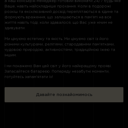
а наш консьєрж-менеджер готовий виконати 24/7 будь-яке
Ваше, навіть найскладніше прохання. Коли в подорожі
розкіш та ексклюзивний досвід переплітаються в єдине та
формують враження, що залишаються в пам'яті на все
життя навіть тоді, коли здавалося, що Вас уже нічим не
здивувати.
Ми цінуємо естетику та якість. Ми цінуємо світ із його
різними культурами, релігіями, стародавніми пам'ятками,
чудовою природою, активностями, традиційною їжею та
іншим.
І ми покажемо Вам цей світ у його найкращому прояві.
Запасайтеся батареєю. Попереду незабутні моменти,
готуйтесь запам'ятати їх!
Давайте познайомимось