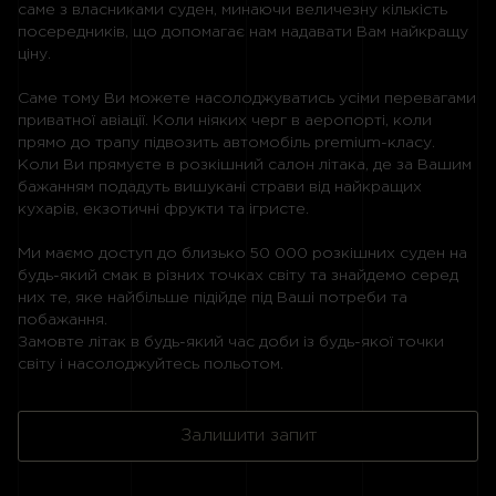
саме з власниками суден, минаючи величезну кількість
посередників, що допомагає нам надавати Вам найкращу
ціну.
Саме тому Ви можете насолоджуватись усіми перевагами
приватної авіації. Коли ніяких черг в аеропорті, коли
прямо до трапу підвозить автомобіль premium-класу.
Коли Ви прямуєте в розкішний салон літака, де за Вашим
бажанням подадуть вишукані страви від найкращих
кухарів, екзотичні фрукти та ігристе.
Ми маємо доступ до близько 50 000 розкішних суден на
будь-який смак в різних точках світу та знайдемо серед
них те, яке найбільше підійде під Ваші потреби та
побажання.
Замовте літак в будь-який час доби із будь-якої точки
світу і насолоджуйтесь польотом.
Залишити запит