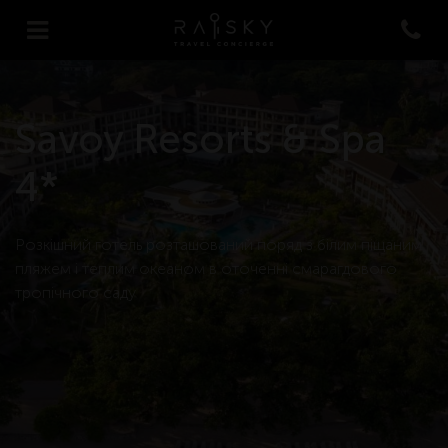
Savoy Resorts & Spa
4*
Розкішний готель розташований поряд з білим піщаним
пляжем і теплим океаном в оточенні смарагдового
тропічного саду