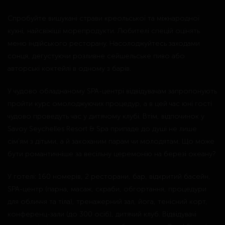
Спробуйте вишукані страви креольської та міжнародної
кухні, найсвіжіші морепродукти. Любителі спецій оцінять
меню індійського ресторану. Насолоджуйтесь заходами
сонця, дегустуючи розливне сейшельське пиво або
авторські коктейлі в одному з барів.
У чудово обладнаному SPA-центрі відвідувачам запропонують
пройти курс омолоджуючих процедур, а в цей час юні гості
чудово проведуть час у дитячому клубі. Втім, відпочинок у
Savoy Seychelles Resort & Spa припаде до душі не лише
сім’ям з дітьми, а й закоханим парам чи молодятам. Що може
бути романтичніше за весільну церемонію на березі океану?
У готелі: 160 номерів, 2 ресторани, бар, відкритий басейн,
SPA-центр (парна, масаж, скраби, обгортання, процедури
для обличчя та тіла), тренажерний зал, йога, тенісний корт,
конференц-зали (до 300 осіб), дитячий клуб. Відвідувачі