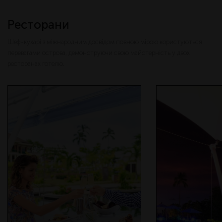
Ресторани
Шеф-кухарі з міжнародним досвідом повною мірою користуються
перевагами острова, демонструючи свою майстерність у двох
ресторанах готелю.