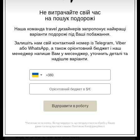
Забронювати
Не витрачайте свій час
на пошук подорожі
Наша команда travel дизайнерів запропонує найкращі
варіанти подорожі під Ваші побажання.
Виберіть бажану мову
Залишіть нам свій контактний номер із Telegram, Viber
або WhatsApp, а також орієнтовний бюджет і наш
менеджер напише Вам у месенджер, уточнить деталі та
надішле варіанти.
UA
RU
EN
*Натискаючи на кнопку, Ви підтверджуєте, що погоджуєтеся на обробку Ваших
Junior Suite
даних та погоджуєтеся з нашою Політикою Конфіденційності
від
6 340 € за 10 ночей