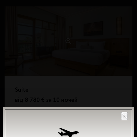
Suite
від
8 780 € за 10 ночей
Площа
Розміщення
102 м²
2 дор. + 2 діт.