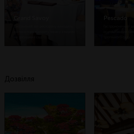
Grand Savoy
Pescado
Елегантний зал ресторану виходить
Гастрономічний р
на простору відкриту терасу з видом
розташований біля
на тропічний сад.
тропічного саду.
Дозвілля