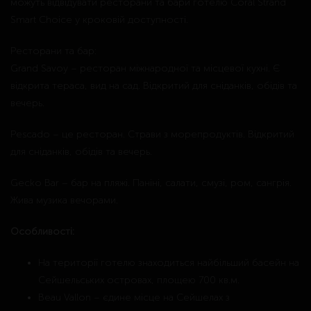
можуть відвідувати ресторани та бари готелю Coral Strand
Smart Choice у кроковій доступності.
Ресторани та бар:
Grand Savoy – ресторан міжнародної та місцевої кухні. Є
відкрита тераса, вид на сад. Відкритий для сніданків, обідів та
вечерь.
Pescado – це ресторан. Страви з морепродуктів. Відкритий
для сніданків, обідів та вечерь.
Gecko Bar – бар на пляжі. Паніні, салати, смузі, ром, сангрія.
Жива музика вечорами.
Особливості:
На території готелю знаходиться найбільший басейн на
Сейшельських островах, площею 700 кв.м.
Beau Vallon – єдине місце на Сейшелах з