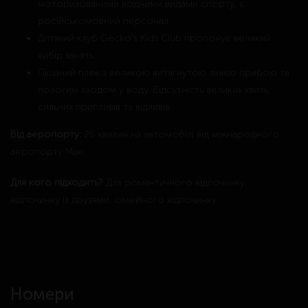
моторизованими водними видами спорту, є
російськомовний персонал.
Дитячий клуб Gecko’s Kids Club пропонує великий
вибір занять.
Піщаний пляж з великою витягнутою лінією прибою та
пологим входом у воду. Відсутність великих хвиль,
сильних припливів та відливів.
Від аеропорту:
25 хвилин на автомобілі від міжнародного
аеропорту Мае.
Для кого підходить?
Для романтичного відпочинку,
відпочинку із друзями, сімейного відпочинку.
Номери