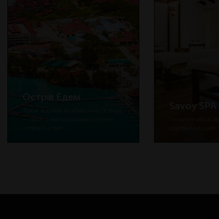
Острів Едем
Savoy SPA
Також відомий як «Райський Острів»
— один із найкрасивіших штучних
Унікальне місце, 
островів у світі.
відпочити душею т