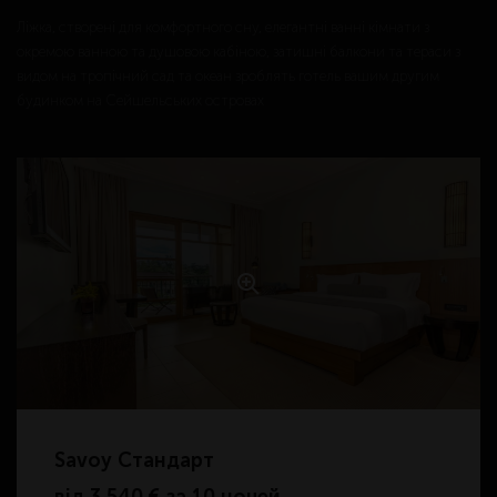
Ліжка, створені для комфортного сну, елегантні ванні кімнати з
окремою ванною та душовою кабіною, затишні балкони та тераси з
видом на тропічний сад та океан зроблять готель вашим другим
будинком на Сейшельських островах
Savoy Стандарт