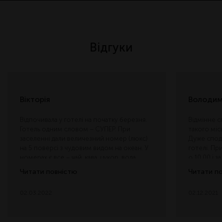
Відгуки
Вікторія
Володи
Відпочивала у готелі на початку березня.
Відмінне с
Готель одним словом – СУПЕР. При
такого міс
заселенні дали величезний номер (люкс)
Дуже спод
на 5 поверсі з чудовим видом на океан. У
готелі. П
номерах є все – чай, кава, цукор, вода,
о 10.00 і з
капці, халати, косметика і т.д. Звичайні
милувалис
Читати повністю
Читати п
номери теж великі та хороші, є окремо
Щоденне п
ванна, душ, гардероб, тераса з м’якими
Водичка та
02.03.2022
02.12.2021
або плетеними меблями. Територія
поповнюва
велика, красива, дуже багато зелені! Є
L’OCCITANE
великий басейн, достатньо шезлонгів.
російсько