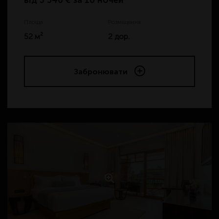
від
3 540 € за 10 ночей
Площа
Розміщення
52 м²
2 дор.
Забронювати