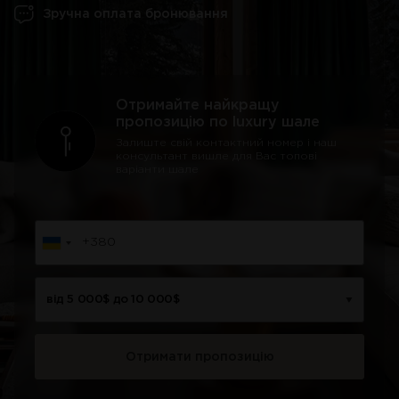
Зручна оплата бронювання
Отримайте найкращу
пропозицію по luxury шале
Залиште свій контактний номер і наш
консультант вишле для Вас топові
варіанти шале