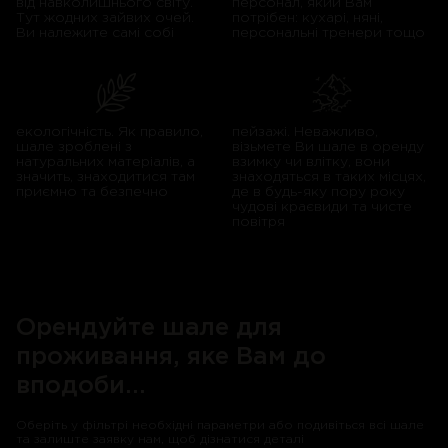
від навколишнього світу.
персонал, який Вам
Тут жодних зайвих очей.
потрібен: кухарі, няні,
Ви належите самі собі
персональні тренери тощо
екологічність. Як правило,
пейзажі. Неважливо,
шале зроблені з
візьмете Ви шале в оренду
натуральних матеріалів, а
взимку чи влітку, вони
значить, знаходитися там
знаходяться в таких місцях,
приємно та безпечно
де в будь-яку пору року
чудові краєвиди та чисте
повітря
Орендуйте шале для
проживання, яке Вам до
вподоби...
Оберіть у фільтрі необхідні параметри або подивіться всі шале
та залиште заявку нам, щоб дізнатися деталі