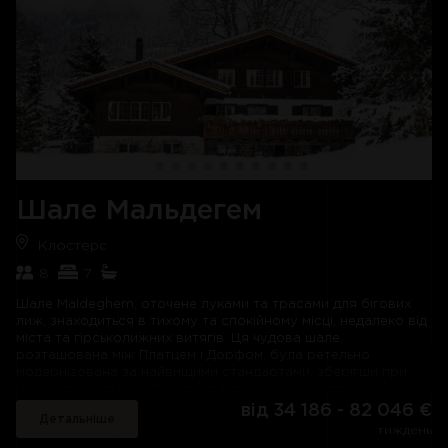
каміном, що розділяє спальню та ванну кімнату. Ще п'ять
спалень із ванними кімнатами знаходяться на нижньому
поверсі.
Після дня на схилах критий басейн шале Kalibu стане
приємним видовищем. Басейн розташований в окремому
шалі із підземним доступом з нижнього поверху. І діти, і
дорослі можуть відпочити у домашньому кінотеатрі,
оснащеному 52-дюймовим телевізором.
Шале Мальдегем
Клостерс
8
7
Шале Maldeghem, оточене луками та трасами для бігових
лиж, знаходиться в тихому та спокійному місці, недалеко від
міста та гірськолижних витягів. Ця чудова шале,
розташована між Платцем і Дорфом, була ретельно
модернізована за найвищими стандартами, зберігши при
цьому свою традиційну чарівність. У цьому чудово
мебльованому шалі, розташованому на трьох поверхах,
від 34 186 - 82 046 €
Детальніше
можуть розміститися до десяти гостей у семи спальнях.
тиждень