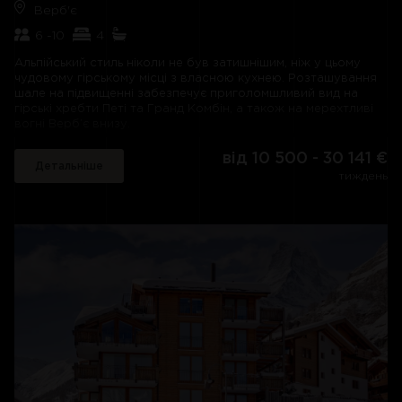
Верб'є
зовнішнього боку доповнює картину ідеального розкішного
гірськолижного відпочинку.
6 -10
4
Альпійський стиль ніколи не був затишнішим, ніж у цьому
чудовому гірському місці з власною кухнею. Розташування
шале на підвищенні забезпечує приголомшливий вид на
гірські хребти Петі та Гранд Комбін, а також на мерехтливі
вогні Верб’є внизу.
Дерев’яна обшивка та м’які подушки з твіду та штучного
від 10 500 - 30 141 €
Детальніше
хутра на зручних диванах і м’яких шкіряних кріслах роблять
тиждень
вітальню справді затишним місцем для відпочинку з друзями.
Вечорами підсуньте крісло трохи ближче до полум’яного
вогню, сядьте зручніше та наздоганяйте події дня за
улюбленим напоєм.
Насолоджуючись найкращим катанням на лижах у світі та
найкращою їжею у Верб'є, ви будете із задоволенням
щовечора лягати спати. Усі спальні оформлені в
альпійському стилі та дуже затишні.
А коли ви прокинетеся вранці, переконайтеся, що ви
першим вийшли на балкон, щоб зайняти найкраще місце на
відкритому дивані з кавою та подихати цим гірським
повітрям. Немає кращого способу зустріти день.