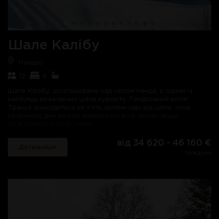
Шале Калібу
Нендаз
12
6
Шале Калібу, розташоване над селом Нанда, є одним із
найбільш вражаючих шале курорту. Гондольний витяг
Тракуе знаходиться за п'ять хвилин їзди від шале, хоча
наприкінці дня можна повернутися на лижах, якщо
дозволяють снігові умови.
Трирівневе шале Kalibu має в своєму розпорядженні
від 34 620 - 46 160 €
Детальніше
простору вітальню відкритого планування з прямим
тиждень
виходом на велику сонячну терасу і балкон. Також на цьому
рівні знаходиться добре обладнана кухня. Офіс/робоча
зона в мезоніні виходить на вітальню.
Шале Kalibu вміщує до 12 гостей у шести спальнях з ванними
кімнатами. Розкішна головна спальня розташована на
верхньому поверсі та оснащена телевізором,
умивальниками для нього та для неї, а також двостороннім