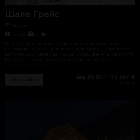
обідньою зоною. Також є красиво оформлений хаммам та
джакузі на відкритому повітрі. Ви можете легко провести
Шале Грейс
весь день у спа-салоні, заспокоюючи ниючі м'язи та
відновлюючи тіло та розум. Або ви можете піти в кінозал за
Церматт
попкорном і фільмом, розкинувшись на мішках зі штучного
хутра або на зручних сидіннях.
10 - 12
5
Відкриті простори також ретельно спроектовані. Тераси та
Ні, ти не спиш. Захоплюючі дух види, приголомшлива
балкони, що виходять на південну сторону, залиті великою
архітектура та розкішний декор шале Grace – це реальність.
кількістю сонячного світла, створюючи чудове місце, де
Цей розкішний шале має чудове розташування в районі Пті-
можна насолодитися видами, гірським повітрям і, можливо,
Віллідж в Церматті, альпійському раю, де заборонено
випити напої в одному з численних місць для відпочинку та
автомобільний рух.
обідів або навіть на масивних дерев'яних гойдалках. Тільки
не пролий шампанське!
З шале Grace відкривається вид на долину, в якому
від 39 971 -173 557 €
Детальніше
відкриваються чудові краєвиди, які обрамляють величезні
тиждень
вікна від підлоги до стелі. Склепінчасті стелі, виготовлені зі
світлого дерева, поєднуються з прохолодним дизайном
інтер’єру, створюючи коктейль, що викликає непритомність.
Розкішні меблі та божественні предмети антикваріату
роблять це одне з найкрасивіших шале в Церматті. У ньому є
такі функції, як кімната з телевізором/домашнім кінотеатром,
оздоровча зона, гідромасажна ванна просто неба та
окрема кімната відпочинку для йоги або пілатесу з
обладнанням для тренажерного залу.