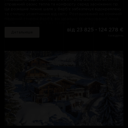
справжній оазис тепла та комфорту серед засніжених гір.
Це розкішне лижне шале у Верб'є забезпечує відокремлену
та стильну усамітнення від світу. Розташований на сонячній
південній стороні Верб'є, він ідеально розташований лише
за кілька хвилин їзди від витягів та центру міста.
від 23 825 - 124 278 €
Детальніше
Сучасні зручності надають цьому традиційному
тиждень
швейцарському шалі сучасного вигляду. Поряд із
дерев'яним облицюванням поєднуються стильні
дизайнерські ідеї та високотехнологічне обладнання, що
надає нотку розкоші. Однак серцем цього розкішного
лижного шале, мабуть, є житлові приміщення відкритого
планування. Неймовірно зручна вітальня з м'якими диванами
і каміном, що палає - ідеальне місце, щоб зібратися з
друзями і сім'єю, щоб дізнатися про події дня за зігріваючим
післяобіднім чаєм.Поруч є окрема кімната з телевізором, де
діти можуть влаштувати власний ранок з фільмом, в той час
як дорослі насолоджуються склянкою-іншим шампанського
в гідромасажній ванні на відкритому повітрі на терасі.
Завдяки окремій зоні відпочинку над вітальнею у кожного
члена вашої компанії буде достатньо місця, щоб
розслабитися та зарядитися енергією під час розкішної
лижної відпустки у шалі Les Etrennes.
Кожна зі спалень з ванними кімнатами оформлена в