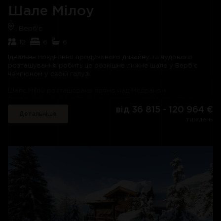
нейтральних тонах, оснащена дуже зручними ліжками та
Шале Мілоу
розкішним туалетним приладдям, так що за бажання ви
можете щовечора усамітнюватися у власному коконі. Крім
Верб'є
того, немає кращого способу завершити вечір у цьому
розкішному лижному шалі, ніж вийти на балкон з нічним
12
6
6
ковпаком, вдихаючи гірське повітря та милуючись видом на
Верб'є.
Ідеальне поєднання продуманого дизайну та чудового
розташування робить це розкішне лижне шале у Верб'є
чемпіоном у своїй галузі.
Шале Milou розташоване прямо над Медраном.
Розташований в "майже" місці з прямим доступом до лижних
схилів. Наприкінці дня ви можете повернутися на лижах в
від 36 815 - 120 964 €
Детальніше
межах кількох метрів від своїх дверей, а до траси лише
тиждень
кілька хвилин ходьби.
Висота та вікна від підлоги до стелі означають, що це
розкішне шале має чудовий вигляд з вітальні з терасою, а
також з гідромасажної ванни на відкритому повітрі, які
однаково вражають. Розташування об'єкта під час його
проектування було ретельно продумано, щоб максимально
ефективно використати це чудове місце.
Хочете трохи побалувати себе після кількох годин катання
схилами? Зайдіть у парну або, можливо, вирушайте до
кімнати для йоги та процедур, щоб насолодитися