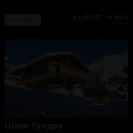
Це приголомшливе гірськолижне шале з власною кухнею у
Верб’є займає три поверхи, на кожному з яких є простора
тераса або балкон, що виходять на південь, звідки
від 16 1237 - 41 164 €
Детальніше
відкривається вражаючий вид на гірський хребет Комбін –
тиждень
ідеальне місце для чашки свіжозвареної кави рано вранці.
Справжньою зіркою шоу, коли ви входите в це розкішне
гірськолижне шале, є чудова вітальня та їдальня відкритого
планування, де світло проливається крізь французькі вікна
та двері від підлоги до стелі. Це чудова сімейна кімната з
дерев’яними балками в сільському стилі та величезним
зручним диваном і кріслами, розташованими навколо
палючого дров’яного вогню – ідеальне місце, щоб
розслабитися за кухлем гарячого шоколаду (або чогось
міцнішого!) після дня, проведеного на схилах.
Якщо вам потрібно ще трохи відпочити, у шале Aline є
власний хаммам із видом на гори та чотири чудово
обладнані спальні. У головній спальні на верхньому поверсі
є приватна зона відпочинку на відкритому повітрі, а також
окрема кімната з телевізором – ідеальний куточок для дітей,
щоб дивитися фільм, поки дорослі наздоганяють події дня за
келихом напоїв.
Шале Тундра
Шикарна, але практична лижна кімната з підігрівом для
черевиків, лижними шафами та власним входом із