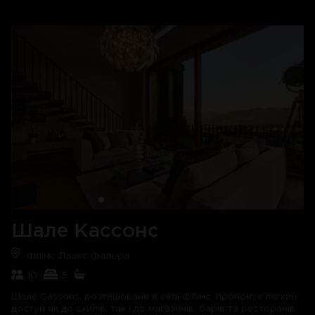
Передпокій на першому поверсі веде до просторої вітальні
з двома зонами відпочинку, відкритим каміном та
супутниковим телебаченням. Також є обідня зона на десять
осіб та окрема добре обладнана кухня. Двері виходять на
фантастичний балкон, що виходить на південь, де ви можете
пообідати при світлі місяця та помилуватися краєвидом на
Клостерс.
Після дня, проведеного на схилах, просто необхідно
розслабитись у гідромасажній ванні на відкритому повітрі
при свічках. У шалі також є невеликий тренажерний зал,
масажний кабінет, сауна з вбудованою інфрачервоною та
світлотерапією, а також окремий душ.
Елегантні та розкішні сім спалень шале забезпечують велику
гнучкість в організації сну. Є чотири спальні з двоспальними
ліжками, дві спальні з односпальними ліжками та кімната з
двоярусним ліжком. У головній спальні на верхньому
поверсі є затишна зона відпочинку та власна ванна кімната
Шале Кассонс
з окремим душем. На першому поверсі також є апартаменти
для персоналу зі спальнею з двоспальним ліжком, душовою,
Флімс Лаакс Фалера
міні-кухнею та вітальнею.
10
5
Шале Cassons, розташоване в селі Флімс, пропонує легкий
доступ як до схилів, так і до магазинів, барів та ресторанів.