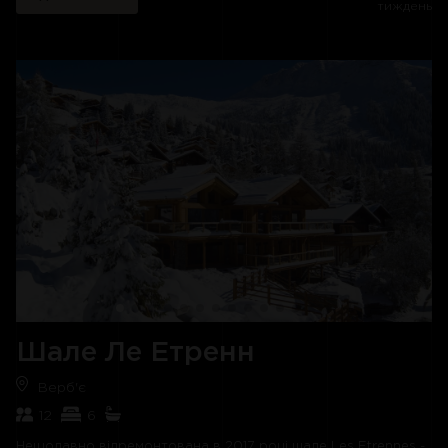
тиждень
Перший поверх шале веде у вітальню з каміном та
телевізором з плоским екраном, кабінет та другу сімейну
вітальню меншого розміру. У їдальні стоїть великий обідній
стіл, що вміщує до восьми людей. Також є добре обладнана
кухня з центральним островом.
Шале Alouette здатне розмістити до десяти гостей у п'яти
спальнях. Головна спальня з двоспальним ліжком, що
розташована на другому поверсі, має ванну кімнату з
джакузі. Також на цьому рівні знаходиться невелика спальня
з двоспальним ліжком та спальня з двома односпальними
ліжками, які мають спільну ванну кімнату. На верхньому
поверсі знаходиться дитяча спальня на чотирьох, а на
першому поверсі – спальня з двоярусним ліжком.
Шале має крите паркування на одну машину та приміщення
для зберігання лиж. Шале розташоване наприкінці
невеликої гірської дороги. Для під'їзду до шалі
рекомендується використовувати повнопривідні автомобілі.
Шале Ле Етренн
Верб'є
12
6
Нещодавно відремонтована в 2017 році шале Les Etrennes -