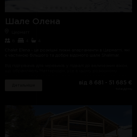
масажисту заспокоїти м'язи, що втомилися.
І, як і слід було очікувати від шале такого стандарту,
обслуговування також виняткове. Для команди
Шале Олена
професійного персоналу немає нічого зайвого.
Церматт
8
4
4
Chalet Elena - це розкішні лижні апартаменти в Церматті, які
є частиною більшого та добре відомого шале Shalimar.
Від підігрівачів для черевиків у підвалі до величезних вікон,
що обрамляють Маттерхорн, усе в цьому розкішному
лижному шале з доступом до лижних трас сплановано до
досконалості.
від 8 681 - 51 685 €
Детальніше
тиждень
Скромний сучасний декор та меблі у поєднанні з
традиційними швейцарськими дерев'яними панелями
створюють ідеальне поєднання старого та нового у
житлових приміщеннях. Від сучасних зручностей, таких як
Wi-Fi та телевізори/DVD, до предметів першої необхідності,
таких як відкритий вогонь, саме ці невеликі доповнення
дозволяють у цій квартирі почуватися як вдома.
Чотири спальні з окремою ванною кімнатою мають ванну та