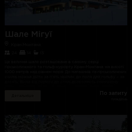
проведення вечорів із дегустацією вин. Двері виходять на
терасу з барбекю - ідеальне місце для вечері на свіжому
повітрі за хорошої погоди. У літні місяці планується додати
гідромасажну ванну.
Шале Jakobshorn може розмістити 12 дорослих у шести
спальнях та ще чотирьох гостей на диванах-ліжках у
Шале Мігуї
кабінеті та телевізійній кімнаті. Головна спальня з
прекрасним видом розташована на другому поверсі і має
Кран Монтана
гардеробну, а також власну ванну кімнату з окремою
ванною і душем. На цьому поверсі розташовані ще дві
24
14
13
спальні з двоспальними ліжками: одна має власну душову,
інша окрему ванну кімнату з душем і ванною. Дві спальні з
Це величне шале розташоване в самому серці
двоспальними ліжками на верхньому поверсі мають спільну
гірськолижного та гольф-курорту Кран-Монтана, на висоті
душову кімнату. Остання спальня – це кімната з двома
1000 метрів над рівнем моря. До магазинів та гірськолижних
односпальними ліжками на першому поверсі.
схилів можна дійти за п'ять хвилин, до поля для гольфу – за
десять. Вікна від підлоги до стелі дозволяють сонячному
світлу заливати південні частини шале та відкривають
чудовий краєвид на Швейцарські Альпи. Вражаюче шале
По запиту
Детальніше
включає головну квартиру на двох верхніх рівнях і чотири
тиждень
комфортабельні приватні апартаменти, які також можна
орендувати окремо. Шале Migui вміщує до 24 гостей у 14
спальнях з 13 ванними кімнатами. Зручності для відпочинку
та розваг на оздоровчому поверсі просто неймовірні.
На цокольному поверсі знаходиться фантастичний спа-