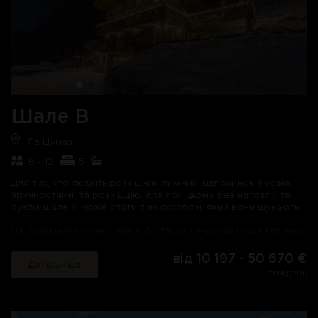
Описувати шале Grace як «цілком обладнане» не зовсім
справедливо. Персональна команда висококваліфікованих
співробітників, включаючи шеф-кухаря світового класу,
приносить гостям справжнє задоволення. Шампанське,
апетитні страви та вишукані вина течуть вільно. Алкогольні
та безалкогольні напої теж – все, що сподобається.
Після дня, що бадьорить, проведеного на схилах, немає
нічого кращого, ніж склянка смачних шампанських канапе і
Шале В
полежати в гідромасажній ванні перед вечерею, що
складається з гастрономічних страв і місцевих делікатесів.
Ла Цумаз
Індивідуальні вимоги та особливі побажання не є
проблемою – це сервіс найвищої якості.
8 - 12
5
Можна організувати будь-що: від розслаблюючого масажу
Для тих, хто любить розкішний лижний відпочинок з усіма
до приватного лижного гіда до догляду за дітьми в шале.
зручностями, та розкішшю, але при цьому без натовпу та
суєти, шале V може стати тим скарбом, який вони шукають.
Дитячі вечері включені у вартість проживання, а щоденні
газети та свіжі квіти додають затишку. Персонал тут, щоб
Це розкішне лижне шале в Ла Тзумаз знаходиться недалеко
забезпечити все, що ви можете побажати, щоб ваше
від Верб'є, але гірськолижний курорт Біжу - це маленький
перебування в Церматті було чистою, незабутньою і
рай для тих, хто хоче уникнути всього цього. У шалі є
від 10 197 - 50 670 €
неперевершеною розкішшю.
Детальніше
окреме приміщення для зберігання лиж , всього за три
тиждень
хвилини їзди від шале, а звідти ви можете дістатися лижами
Шале Grace відрізняється безліччю стилів: від вітальні
до Верб'є та дослідити будь-яку з 410 км території Чотирьох
відкритого планування на верхньому поверсі з великим
Долин. У Ла-Цумазі також є 10-кілометрова санна траса, що
кам'яним каміном до чудово обставленої вітальні на
веде до села, доріжки для ходьби на снігоступах та