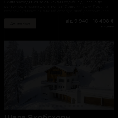
Схили знаходяться за сім хвилин ходьби від шале, а до
центру села можна дістатися за 10 хвилин пішки. Поруч із
готелем зупиняється лижний автобус, який доставить вас
до головної гондоли лише за п'ять хвилин. Наприкінці дня ви
можете повернутись на лижах назад у шале.
від 9 940 - 18 408 €
Детальніше
тиждень
Чотириповерхове шале Cassons є нещодавно
відремонтованим розкішним шале, що ідеально підходить
для сімейного відпочинку. Це елегантне шале, спроектоване
з урахуванням традиційної архітектури та місцевих гірських
матеріалів, має велику вітальню з вікнами висотою 3,5
метра, через які відкривається краєвид на захоплюючий дух.
Зручні дивани оточують камін, що потріскує, а сучасна кухня
і обідня зона ідеально підходять для вечорів з фондю або
раклетом. Двері виходять на терасу, де можна зігрітися біля
багаття і підсмажити зефір.
Шале Cassons вміщує 10 гостей у п'яти спальнях. Є дві
великі спальні з двоспальними ліжками, окремими балконами
та чудовим видом на гори. Ви також знайдете ще три
спальні з двома односпальними ліжками або двоспальними
ліжками. Три ванні кімнати є спільними для спалень.
У шалі Cassons є чим розважитись: від ігрової кімнати з
настільним футболом та ігровими консолями до кінотеатру
з Apple TV та Netflix. Ви також знайдете місце для
Шале Якобсхорн