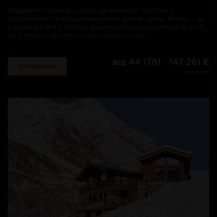
магазинами, ресторанами та підйомниками, але при цьому з
приголомшливим виглядом із величезних вікон на сам
Відвідайте гірський курорт, де комфорт та стиль є
Маттерхорн відповідає всім найкращим критеріям.
пріоритетом та продумана кожна деталь. Шале Teredo – це
розкішна вілла у Верб'є, ідеальна база для групи до 10 осіб,
які бажають дослідити цей чудовий курорт.
Як тільки ви перейдете через вхідні двері, ви відчуєте
теплоту прийому. Пройдіть в головну вітальню, яка є серцем
від 44 1781 - 147 261 €
Детальніше
Тередо, з ревущим вогнем, м'якими диванами і зручними
тиждень
кріслами, що зібралися навколо неї, ідеально підходять для
того, щоб звернутися калачиком з пледом і келихом вина,
щоб зустрітися з друзями через кілька годин. Соборні
склепінні стелі і величезні вікна відкривають чудовий вид на
гори.
Прямо за рогом знаходиться затишна та сучасна обідня
зона з сучасними обідніми меблями та видом на гори, що
знову дає привід для розмови за столом. Це чудове місце,
де можна насолодитися довгим, неквапливим обідом і,
можливо, випити кілька пляшок вина із власного льоху шале.
Любителям снігу сподобається розташування Тередо,
розташованого прямо над станцією підйомника, так що ви
можете першими вийти на сніг, але у вашому шале вам
також є чим зайнятися. На нижньому поверсі знаходиться
чудовий спа-центр з 12-метровим критим басейном і
великою зоною відпочинку з телевізором, міні-кухнею та