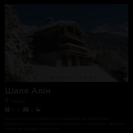
вогню, сидите за обіднім столом чи возитеся на кухні, ви
можете легко спілкуватися з рештою вашої компанії.
Обідня зона ідеально підходить для незабутніх обідів,
наповнених розмовою та сміхом. Після цього вийдіть на
один з балконів з келихом чогось шипучого, щоб
поспостерігати за мерехтливими вогнями Верб'є і
насолодитися казковим видом на гори зі свого засніженого
будинку далеко від будинку.
Після енергійного ранку, проведеного на схилах Верб'є,
хаммам і гідромасажна ванна на відкритому повітрі стануть
ідеальним місцем, щоб заспокоїти м'язи, що ниють. Хто не
хоче розслаблятися в гідромасажній ванні,
насолоджуючись полуденним сонцем Верб'є з балкона, що
виходить на південну сторону.
Наприкінці дня, наповнені свіжим повітрям і вишуканою
Шале Алін
їжею, ви будете вдячні за можливість відпочити в одній із
розкішних спалень, спроектованих з урахуванням високого
Верб'є
рівня комфорту та затишку.
6 -8
4
Завдяки послугам консьєржа на курорті, які гарантують, що
у вас є все необхідне, перебування тут має всі зручності та
Якщо ви шукаєте ідеальне поєднання дизайнерської
гнучкість розкішного гірськолижного відпочинку з власним
елегантності та справжньої альпійської чарівності, зверніть
обслуговуванням.
увагу на чудову шале Aline.