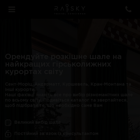
Орендуйте розкішне шале на
найкращих гірськолижних
курортах світу
Сент-Моріц, Андерматт, Куршевель, Кран-Монтана та
інші курорти.
Наші фахівці знають все про вибір різноманітних шале
по всьому світу. Подивіться каталог та звертайтеся,
щоб підібрати те, що необхідно саме Вам
Великий вибір шале
Постійний зв'язок із консультантом