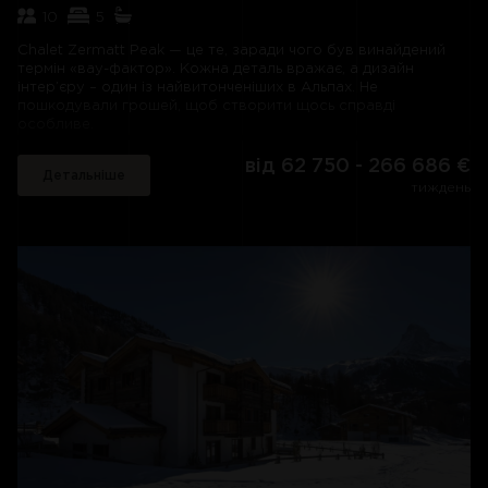
10
5
Chalet Zermatt Peak — це те, заради чого був винайдений
термін «вау-фактор». Кожна деталь вражає, а дизайн
інтер’єру – один із найвитонченіших в Альпах. Не
пошкодували грошей, щоб створити щось справді
особливе.
Досвід починається біля входу, прокладеного в скелі, що
від 62 750 - 266 686 €
Детальніше
нагадує лігво суперкрутого лиходія Бонда. Навіть лижна
тиждень
кімната має стильне розсіяне освітлення та телевізійну
систему об’ємного звуку. Підніміться на ліфті до величезної
вітальні/їдальні відкритого плану, і ви зустрінете
захоплюючий вид на Церматт і Маттерхорн через вікна від
підлоги до стелі, які виходять на простору терасу.
Меблі та обробка шале Zermatt Peak чудові: підлога з
горіхового дерева, бразильський камінь та італійський
мармур, люстри з муранського кришталю та найсучасніші
технології.
Дуже крутий оздоровчий центр зі скляними стінами вражає,
а його центральним елементом є критий та відкритий
басейни з джакузі. Розслабтеся у фінській (сухій) або
шведській (мокрій) сауні та паровій бані або позаймайтеся
в тренажерному залі, перш ніж дозволити досвідченому