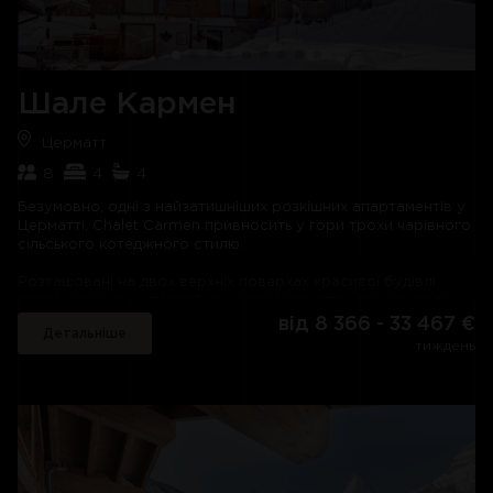
Від шале кожні десять хвилин відправляється безкоштовний
автобус, який доставить вас до Медрану, Карфуру, Л'Амо
та Савольєра.
Шале Кармен
Церматт
8
4
4
Безумовно, одні з найзатишніших розкішних апартаментів у
Церматті, Chalet Carmen привносить у гори трохи чарівного
сільського котеджного стилю.
Розташовані на двох верхніх поверхах красивої будівлі,
розташованої на пагорбі в центрі Церматта, похилі стелі,
гарні балкони та куточки, де можна притулитися, роблять
від 8 366 - 33 467 €
Детальніше
це одне з найтепліших і гостинних шале, які ви знайдете –
тиждень
ідеальне місце, щоб затишно відпочити з друзями чи
родиною під час сніжних пригод.
Серцем помешкання є вітальня відкритого плану,
оформлена в заспокійливих нейтральних кольорах, із
палаючим вогнем, який є дров’яною піччю, і зручними
диванами, які мають краєвид із кутових вікон помешкання на
гори. Прилегла кухня та їдальня з барною зоною дають