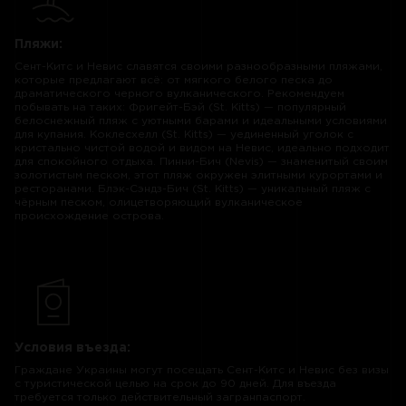
Пляжи:
Сент-Китс и Невис славятся своими разнообразными пляжами,
которые предлагают всё: от мягкого белого песка до
драматического черного вулканического. Рекомендуем
побывать на таких: Фригейт-Бэй (St. Kitts) — популярный
белоснежный пляж с уютными барами и идеальными условиями
для купания. Коклесхелл (St. Kitts) — уединенный уголок с
кристально чистой водой и видом на Невис, идеально подходит
для спокойного отдыха. Пинни-Бич (Nevis) — знаменитый своим
золотистым песком, этот пляж окружен элитными курортами и
ресторанами. Блэк-Сэндз-Бич (St. Kitts) — уникальный пляж с
чёрным песком, олицетворяющий вулканическое
происхождение острова.
Условия въезда:
Граждане Украины могут посещать Сент-Китс и Невис без визы
с туристической целью на срок до 90 дней. Для въезда
требуется только действительный загранпаспорт.