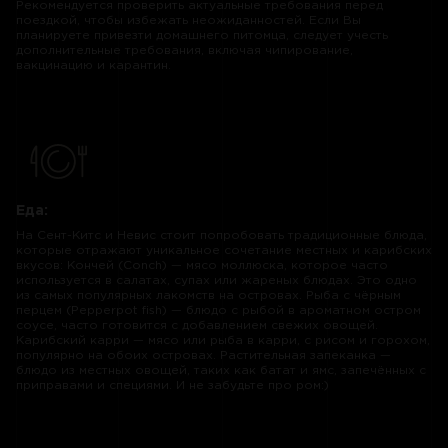
Рекомендуется проверить актуальные требования перед
поездкой, чтобы избежать неожиданностей​. Если Вы
планируете привезти домашнего питомца, следует учесть
дополнительные требования, включая чипирование,
вакцинацию и карантин.
Еда:
На Сент-Китс и Невис стоит попробовать традиционные блюда,
которые отражают уникальное сочетание местных и карибских
вкусов: Кончей (Conch) — мясо моллюска, которое часто
используется в салатах, супах или жареных блюдах. Это одно
из самых популярных лакомств на островах. Рыба с чёрным
перцем (Pepperpot fish) — блюдо с рыбой в ароматном остром
соусе, часто готовится с добавлением свежих овощей.
Карибский карри — мясо или рыба в карри, с рисом и горохом,
популярно на обоих островах. Растительная запеканка —
блюдо из местных овощей, таких как батат и ямс, запечённых с
приправами и специями. И не забудьте про ром:)