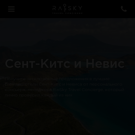
Сент-Китс и Невис
Получите эксклюзивные предложения в лучшие
premium-отели Сент-Китс и Невиса от персонального
консьерж-менеджера RaiSky Travel Concierge, который
лично проверил каждый из них