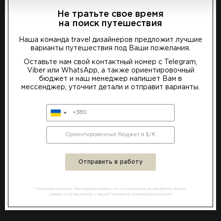
небольшой Невис возвращает нас в старые
времена, когда в маршруте было только медленное
Не тратьте свое время
потягивание кокосового рома на золотых пляжах.
на поиск путешествия
Наша команда travel дизайнеров предложит лучшие
варианты путешествия под Ваши пожелания.
Проживание:
Питание:
Выберите предпочтительный язык
Оставьте нам свой контактный номер с Telegram,
за двоих человек на 7
завтраки
Viber или WhatsApp, а также ориентировочный
ночей
бюджет и наш менеджер напишет Вам в
мессенджер, уточнит детали и отправит варианты.
RU
UA
EN
по запросу
от
Подробнее
*за двух человек
*Нажимая на кнопку, Вы подтверждаете, что соглашаетесь на обработку Ваших
данных и соглашаетесь с нашей Политикой Конфиденциальности