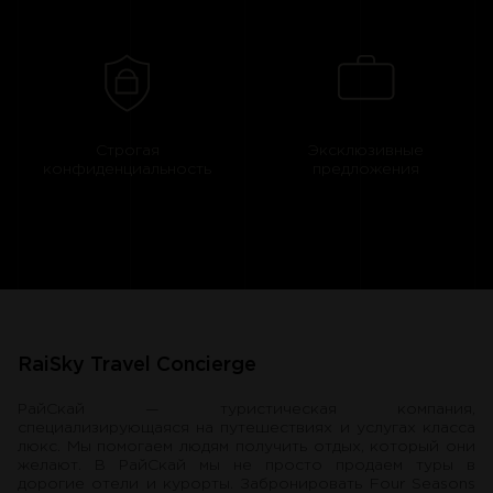
Строгая
Эксклюзивные
конфиденциальность
предложения
RaiSky Travel Concierge
РайСкай — туристическая компания,
специализирующаяся на путешествиях и услугах класса
люкс. Мы помогаем людям получить отдых, который они
желают. В РайСкай мы не просто продаем туры в
дорогие отели и курорты. Забронировать Four Seasons