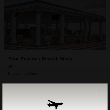
Four Seasons Resort Nevis
5*
Курорт: о.Невис
Если Вы хотите уехать от суеты, Four Seasons Resort
Nevis — это легкое, но скрытое убежище.
Расположенный в стороне от некоторых из более
туристических островов, таких как Сент-Бартелеми
и Теркс и Кайкос, относительно удаленный и