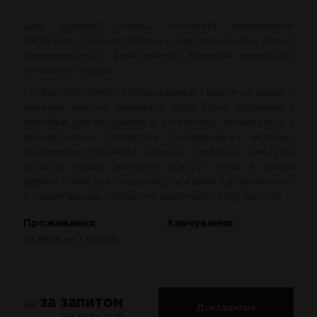
Цей чудовий готель, оточений трирівневим
басейном довільної форми з видом на океан, важко
перевершити в конкурентній боротьбі розкішних
готелів на Гаваях.
Готель Ritz Carlton розташований з видом на океан у
північній частині Західного Мауї. Його віддалене і
спокійне розташування в основному складається з
ексклюзивних приватних резиденцій і включає
прибережні пішохідні стежки, гавайські культурні
об’єкти, гольф світового класу і теніс, а також
відмінні пляжі для снорклінгу і купання. Це приблизно
в годині їзди від головного аеропорту Мауї Кахулуї.
Проживання:
Харчування:
за двох на 7 ночей
за запитом
від
Докладніше
*за двох осіб