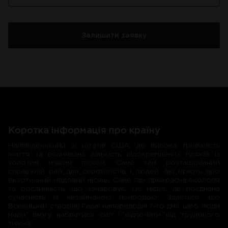
Коротка інформація про країну
Найпівденніший зі штатів США, де висока тривалість
життя та величезна кількість відокремлених пляжів із
золотим м’яким піском. Саме там розташований
справжній рай для серфінгістів і людей, які мріють про
екзотичний медовий місяць. Саме там прекрасна екологія
та рослинність, що зачаровує. Це місце, де поєднана
сучасність із незайманою природою. Здається, що
Всевишній створив Гаваї напередодні 7-го дня, щоб люди
мали змогу набратися сил і відпочити від трудового
тижня.