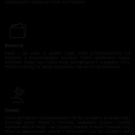
подорожей з дітьми це може бути важко.
Валюта:
Гаваї – це один із штатів США, тому розплачуватися тут
потрібно в американських доларах. Карти приймають скрізь,
важливо тільки, щоб карта була міжнародного стандарту (Visa,
Mastercard), ну і, в ідеалі, доларова. Але це не так важливо.
Пляжі:
Пляжі на Гаваях такі різноманітні! Тут Ви знайдете як людні, так і
безлюдні пляжі. Пляжі із золотим, червоним, чорним і навіть
зеленим піском. Іноді – це скелясті береги, а іноді – райські білі.
Кількість дивовижних пляжів – безмежна, тому Ви знайдете для