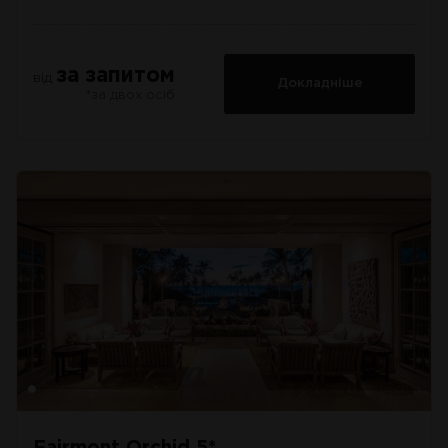
за запитом
від
Докладніше
*за двох осіб