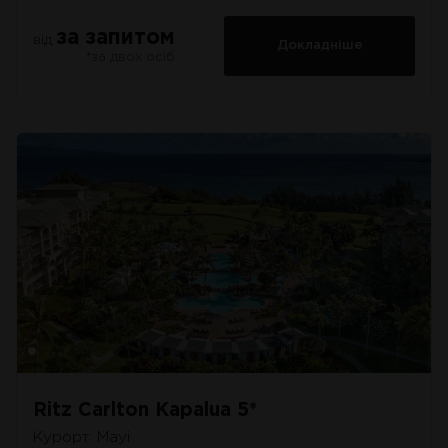
за запитом
від
Докладніше
*за двох осіб
Ritz Carlton Kapalua 5*
Курорт: Мауі