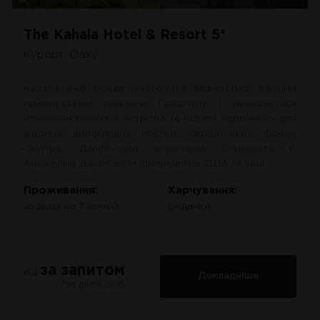
The Kahala Hotel & Resort 5*
Курорт: Оаху
Кахала вже понад півстоліття вважається елітним
приморським районом Гонолулу і залишається
втіленням розкоші острова та місцем відпочинку для
відомих вибагливих гостей, серед яких Френк
Сінатра, Далай-лама, королева Єлизавета II,
Анджеліна Джолі, вісім президентів США та інші.
Проживання:
Харчування:
за двох на 7 ночей
сніданки
за запитом
від
Докладніше
*за двох осіб