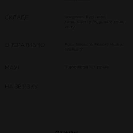
подорож будь-якої
СКЛАДЕ
складності у будь-якій точці
світу
Four Seasons Resort Maui at
ОПЕРАТИВНО
Wailea 5*
З досвідом 10+ років
МАУІ
НА ЗВ'ЯЗКУ