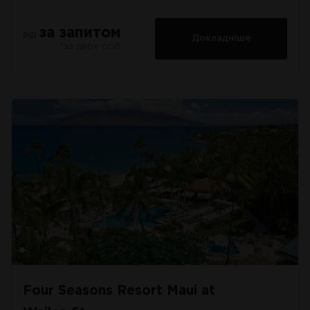
за запитом
від
Докладніше
*за двох осіб
Four Seasons Resort Maui at