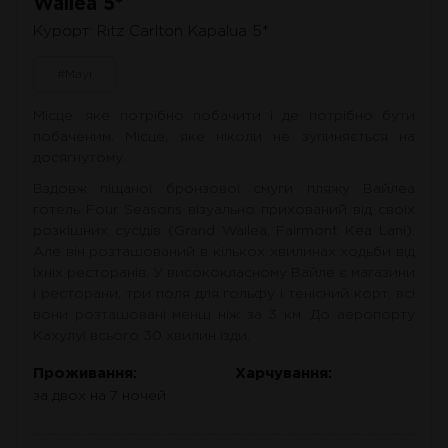
Wailea 5*
Курорт: Ritz Carlton Kapalua 5*
#Мауі
Місце, яке потрібно побачити і де потрібно бути
побаченим. Місце, яке ніколи не зупиняється на
досягнутому.
Вздовж піщаної бронзової смуги пляжу Вайлеа
готель Four Seasons візуально прихований від своїх
розкішних сусідів (Grand Wailea, Fairmont Kea Lani).
Але він розташований в кількох хвилинах ходьби від
їхніх ресторанів. У висококласному Вайле є магазини
і ресторани, три поля для гольфу і тенісний корт, всі
вони розташовані менш ніж за 3 км. До аеропорту
Кахулуї всього 30 хвилин їзди.
Проживання:
Харчування:
за двох на 7 ночей