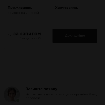
Проживання:
Харчування:
за двох на 7 ночей
за запитом
від
Докладніше
*за двох осіб
Залиште заявку
Наш експерт проконсультує та організує Вашу
подорож.