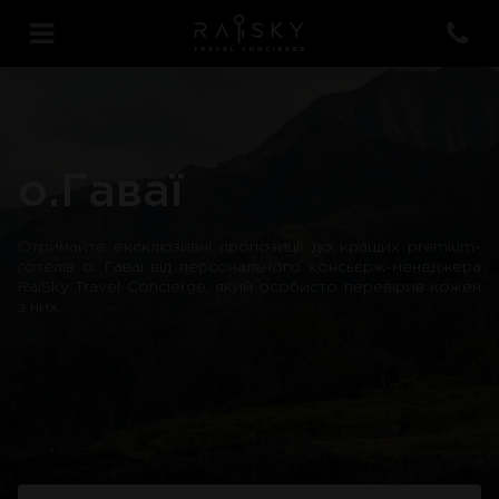
о.Гаваї
Отримайте ексклюзивні пропозиції до кращих premium-
готелів о. Гаваї від персонального консьєрж-менеджера
RaiSky Travel Concierge, який особисто перевірив кожен
з них