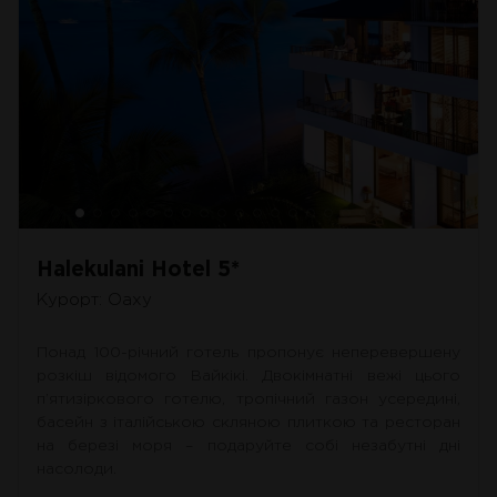
Halekulani Hotel 5*
Курорт: Оаху
Понад 100-річний готель пропонує неперевершену
розкіш відомого Вайкікі. Двокімнатні вежі цього
п’ятизіркового готелю, тропічний газон усередині,
басейн з італійською скляною плиткою та ресторан
на березі моря – подаруйте собі незабутні дні
насолоди.