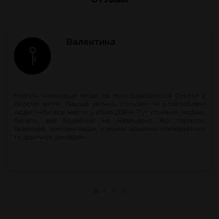
Отзывы
Валентина
Мабуть, найкраще місце, де мені доводилося бувати у
своєму житті. Пишна зелень, спокійні та розслаблені
люди і ніби все життя у стилі ДЗЕН. Тут стильно, модно,
багато, але водночас не напищено. Всі туристи,
зазвичай, заможні люди, з якими приємно спілкуватися
та ділитися досвідом.
Натискаючи кнопку, Ви погоджуєтесь з умовами обробки
персональних даних.