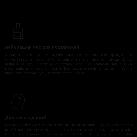
Найкращий час для подорожей:
Завжди. Це місце – мрія для багатьох. Взимку температура не
опускається нижче 18°C, а влітку не піднімається вище 33°C.
М’який клімат – запорука теплої води, а навколишня пишна
рослинність – кисню, яким Ви надихаєтесь сповна! І навіть
відомого сезону дощів тут просто немає.
Для кого підійде?
Гаваї підійдуть для всіх категорій мандрівників. Єдине, на що Вам
необхідно звернути увагу – це дальність розташування островів.
Вони розташовані приблизно в 4000 км від Каліфорнії. Для