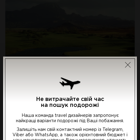
Grand Hyatt Kauai Resort
and Spa 5*
Не витрачайте свій час
Курорт: Кауаі
на пошук подорожі
Наша команда travel дизайнерів запропонує
Мабуть, найбільш показовий курорт Кауаї, який має
найкращі варіанти подорожі під Ваші побажання.
чотири басейни, найбільшу водну гірку на острові,
Виберіть бажану мову
Залишіть нам свій контактний номер із Telegram,
приручених папуг Ара, великий SPA серед
Viber або WhatsApp, а також орієнтовний бюджет і
водоспадів у джунглях і дев’ять барів та ресторанів, у