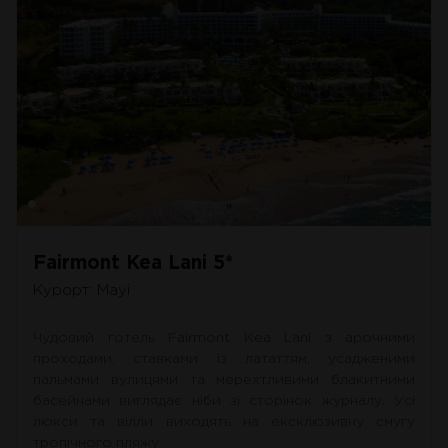
Fairmont Kea Lani 5*
Курорт: Мауі
Чудовий готель Fairmont Kea Lani з арочними
проходами, ставками із лататтям, усадженими
пальмами вулицями та мерехтливими блакитними
басейнами виглядає ніби зі сторінок журналу. Усі
люкси та вілли виходять на ексклюзивну смугу
тропічного пляжу.