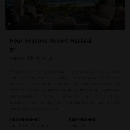
Four Seasons Resort Hualalai
5*
Курорт: Біг Айленд
Блаженний, безтурботний і першокласний курорт
Four Seasons Resort Hualalai перевершує і без того
високі очікування бренда, розташовуючись на
острові Гаваї з вражаючим культурним центром,
щотижневим луау, лагуною з барвистими
акваріумними рибками-рятувальниками, де можна
зайнятися снорклінгом.
Проживання:
Харчування:
за двох на 7 ночей
сніданки