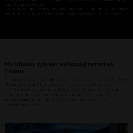
вона набула свого особливого смаку, який, безсумнівно, варто
спробувати кожному.
Локо-моко, пої, поке, лау-лау, кулоло – це лише маленька
частина того, що на Вас чекає на цих дивовижних островах.
Ми зібрали для вас найкращі готелі на
Гаваях
Тільки найкращі п'ятизіркові делюкс-готелі островів. Саме
ці місця ми рекомендуємо розглянути для Вашого
майбутнього відпочинку. Вони проінспектовані нашими
експертами. Їх рекомендують світові гуру туризму. І не
дарма. Адже це ті заклади, де Ви почуватиметеся
особливим гостем.