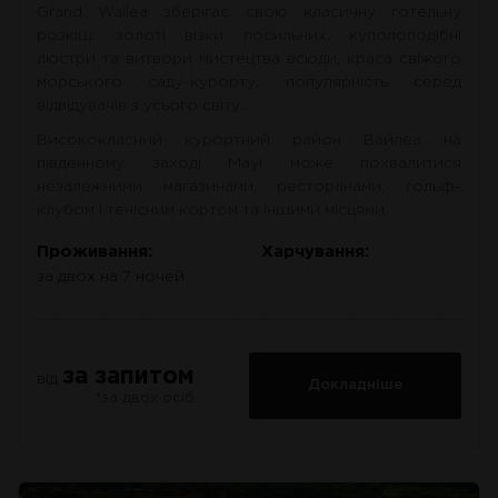
Grand Wailea зберігає свою класичну готельну
розкіш: золоті візки посильних, куполоподібні
люстри та витвори мистецтва всюди, краса свіжого
морського саду-курорту, популярність серед
відвідувачів з усього світу…
Висококласний курортний район Вайлеа на
південному заході Мауї може похвалитися
незалежними магазинами, ресторанами, гольф-
клубом і тенісним кортом та іншими місцями.
Проживання:
Харчування:
за двох на 7 ночей
за запитом
від
Докладніше
*за двох осіб