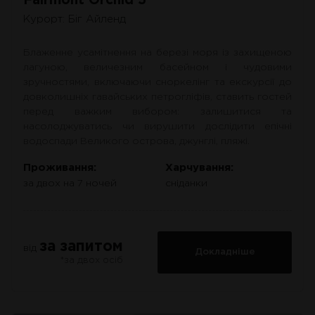
Fairmont Orchid 5*
Курорт: Біг Айленд
Блаженне усамітнення на березі моря із захищеною
лагуною, величезним басейном і чудовими
зручностями, включаючи сноркелінг та екскурсії до
довколишніх гавайських петрогліфів, ставить гостей
перед важким вибором: залишитися та
насолоджуватись чи вирушити дослідити епічні
водоспади Великого острова, джунглі, пляжі.
Проживання:
Харчування:
за двох на 7 ночей
сніданки
за запитом
від
Докладніше
*за двох осіб